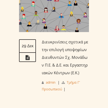
Διευκρινίσεις σχετικά με
29 Δεκ
την επιλογή υποψηφίων
Διευθυντών Σχ. Μονάδω
ν Π.Ε. & Δ.Ε. και Εργαστηρ
ιακών Κέντρων (Ε.Κ.)
admin
|
Τμήμα Γ’
Προσωπικού
|