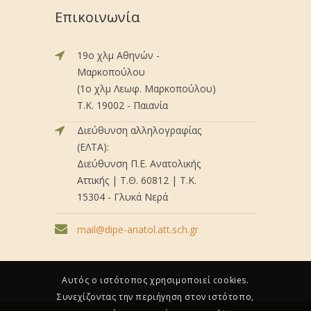
Επικοινωνία
19ο χλμ Αθηνών -
Μαρκοπούλου
(1ο χλμ Λεωφ. Μαρκοπούλου)
Τ.Κ. 19002 - Παιανία
Διεύθυνση αλληλογραφίας
(ΕΛΤΑ):
Διεύθυνση Π.Ε. Ανατολικής
Αττικής | Τ.Θ. 60812 | Τ.Κ.
15304 - Γλυκά Νερά
mail@dipe-anatol.att.sch.gr
Αυτός ο ιστότοπος χρησιμοποιεί cookies.
Συνεχίζοντας την περιήγηση στον ιστότοπο,