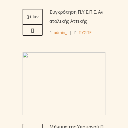
Συγκρότηση Π.Υ.Σ.Π.Ε. Αν
31 Ιαν
ατoλικής Αττικής
admin_
|
ΠΥΣΠΕ
|
Μήνυμα της Υπουργού Π