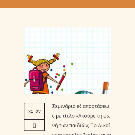
Σεμινάριο εξ αποστάσεω
31 Ιαν
ς με τίτλο «Ακούμε τη φω
νή των παιδιών; Το Δικαί
ωμα της ελευθερίας γνώμ