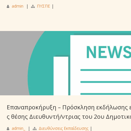
admin
|
ΠΥΣΠΕ
|
Επαναπροκήρυξη – Πρόσκληση εκδήλωσης ε
ς θέσης Διευθυντή/ντριας του 2ου Δημοτι
admin_
|
Διευθύνσεις Εκπαίδευσης
|