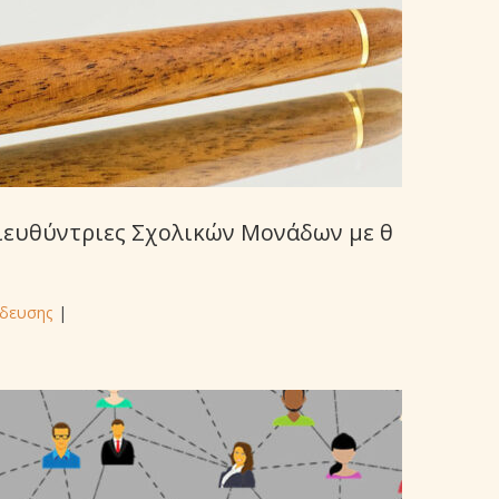
ιευθύντριες Σχολικών Μονάδων με θ
ίδευσης
|