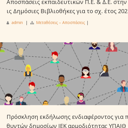
Αποσπάσεις εκπαιδευτικών Π.Ε. & Δ.Ε. στην
ις Δημόσιες Βιβλιοθήκες για το σχ. έτος 20
admin
|
Μεταθέσεις – Αποσπάσεις
|
Πρόσκληση εκδήλωσης ενδιαφέροντος για 
θυντών δημοσίων ΙΕΚ αρμοδιότητας ΥΠΑΙΘ