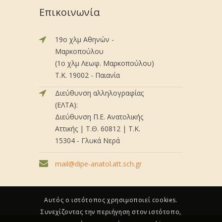
Επικοινωνία
19ο χλμ Αθηνών -
Μαρκοπούλου
(1ο χλμ Λεωφ. Μαρκοπούλου)
Τ.Κ. 19002 - Παιανία
Διεύθυνση αλληλογραφίας
(ΕΛΤΑ):
Διεύθυνση Π.Ε. Ανατολικής
Αττικής | Τ.Θ. 60812 | Τ.Κ.
15304 - Γλυκά Νερά
mail@dipe-anatol.att.sch.gr
Αυτός ο ιστότοπος χρησιμοποιεί cookies.
Συνεχίζοντας την περιήγηση στον ιστότοπο,