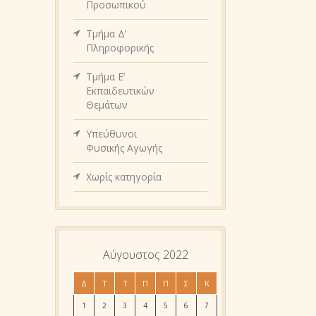
Προσωπικού
Τμήμα Δ’
Πληροφορικής
Τμήμα Ε’
Εκπαιδευτικών
Θεμάτων
Υπεύθυνοι
Φυσικής Αγωγής
Χωρίς κατηγορία
Αύγουστος 2022
Δ
Τ
Τ
Π
Π
Σ
Κ
1
2
3
4
5
6
7