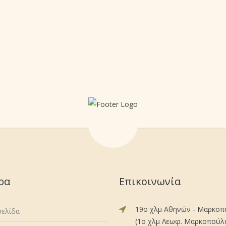
ρα
Επικοινωνία
19ο χλμ Αθηνών - Μαρκο
σελίδα
(1ο χλμ Λεωφ. Μαρκοπούλου