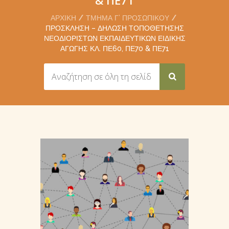
ΑΡΧΙΚΉ
ΤΜΉΜΑ Γ’ ΠΡΟΣΩΠΙΚΟΎ
ΠΡΌΣΚΛΗΣΗ – ΔΉΛΩΣΗ ΤΟΠΟΘΈΤΗΣΗΣ
ΝΕΟΔΙΌΡΙΣΤΩΝ ΕΚΠΑΙΔΕΥΤΙΚΏΝ ΕΙΔΙΚΉΣ
ΑΓΩΓΉΣ ΚΛ. ΠΕ60, ΠΕ70 & ΠΕ71