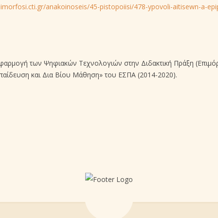
pimorfosi.cti.gr/anakoinoseis/45-pistopoiisi/478-ypovoli-aitisewn-a-ep
Εφαρμογή των Ψηφιακών Τεχνολογιών στην Διδακτική Πράξη (Επιμόρ
αίδευση και Δια Βίου Μάθηση» του ΕΣΠΑ (2014-2020).