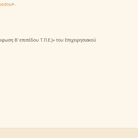
ipedou
> .
φωση Β’ επιπέδου Τ.Π.Ε.)» του Επιχειρησιακού