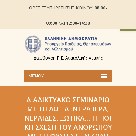
ΩΡΕΣ ΕΞΥΠΗΡΕΤΗΣΗΣ ΚΟΙΝΟΥ:
08:00-
Ανοίξτε
09:00
ΚΑΙ
12:00-14:30
Διεύθυνση Π.Ε. Ανατολικής Αττικής
ΜΕΝΟΎ
ΔΙΑΔΙΚΤΥΑΚΌ ΣΕΜΙΝΆΡΙΟ
ΜΕ ΤΊΤΛΟ ¨ΔΈΝΤΡΑ ΙΕΡΆ,
ΝΕΡΆΙΔΕΣ, ΞΩΤΙΚΆ… Η ΗΘΙ
ΚΉ ΣΧΈΣΗ ΤΟΥ ΑΝΘΡΏΠΟΥ
ΜΕ ΤΗ ΦΎΣΗ ΣΤΗΝ ΆΥΛΗ