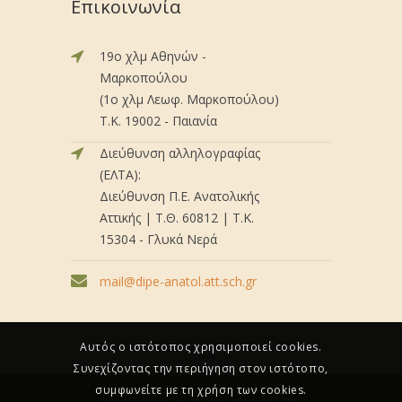
Επικοινωνία
19ο χλμ Αθηνών -
Μαρκοπούλου
(1ο χλμ Λεωφ. Μαρκοπούλου)
Τ.Κ. 19002 - Παιανία
Διεύθυνση αλληλογραφίας
(ΕΛΤΑ):
Διεύθυνση Π.Ε. Ανατολικής
Αττικής | Τ.Θ. 60812 | Τ.Κ.
15304 - Γλυκά Νερά
mail@dipe-anatol.att.sch.gr
Αυτός ο ιστότοπος χρησιμοποιεί cookies.
Συνεχίζοντας την περιήγηση στον ιστότοπο,
συμφωνείτε με τη χρήση των cookies.