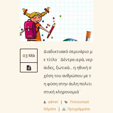
Διαδικτυακό σεμινάριο μ
03 Μάι
ε τίτλο ¨Δέντρα ιερά, νερ
άιδες, ξωτικά… η ηθική σ
χέση του ανθρώπου με τ
η φύση στην άυλη πολιτι
στική κληρονομιά¨
admin
|
Πολιτιστικά
Θέματα
|
Προγράμματα