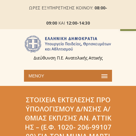
ΩΡΕΣ ΕΞΥΠΗΡΕΤΗΣΗΣ ΚΟΙΝΟΥ:
08:00-
Ανοίξτε
09:00
ΚΑΙ
12:00-14:30
Διεύθυνση Π.Ε. Ανατολικής Αττικής
ΜΕΝΟΎ
ΣΤΟΙΧΕΊΑ ΕΚΤΈΛΕΣΗΣ ΠΡΟ
ΫΠΟΛΟΓΙΣΜΟΎ Δ/ΝΣΗΣ Α/
ΘΜΙΑΣ ΕΚΠ/ΣΗΣ AΝ. ΑΤΤΙΚ
ΉΣ – (Ε.Φ. 1020- 206-99107
00) ΓΙΑ ΤΟΝ ΜΉΝΑ ΜΑΡΤΙ