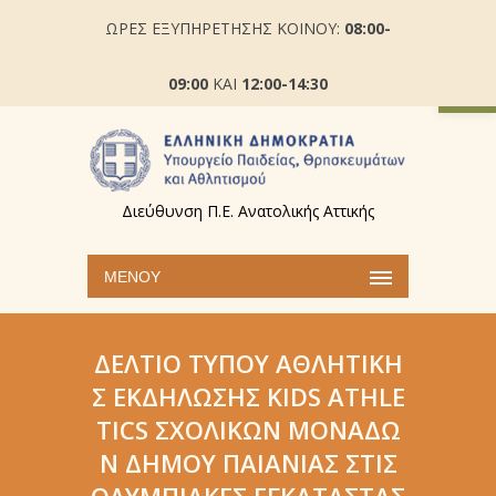
ΩΡΕΣ ΕΞΥΠΗΡΕΤΗΣΗΣ ΚΟΙΝΟΥ:
08:00-
Ανοίξτε
09:00
ΚΑΙ
12:00-14:30
Διεύθυνση Π.Ε. Ανατολικής Αττικής
ΜΕΝΟΎ
ΔΕΛΤΊΟ ΤΎΠΟΥ ΑΘΛΗΤΙΚΉ
Σ ΕΚΔΉΛΩΣΗΣ KIDS ATHLE
TICS ΣΧΟΛΙΚΏΝ ΜΟΝΆΔΩ
Ν ΔΉΜΟΥ ΠΑΙΑΝΊΑΣ ΣΤΙΣ
ΟΛΥΜΠΙΑΚΈΣ ΕΓΚΑΤΑΣΤΆΣ