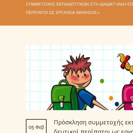
ΣΥΜΜΕΤΟΧΉΣ ΕΚΠΑΙΔΕΥΤΙΚΏΝ ΣΤΗ ΔΙΑΔΙΚΤΥΑΚΉ ΕΠ
ΠΕΡΊΠΑΤΟΙ ΩΣ ΕΡΓΑΛΕΊΑ ΜΆΘΗΣΗΣ»
Πρόσκληση συμμετοχής εκπ
05 Φεβ
δευτικοί περίπατοι ως εργ