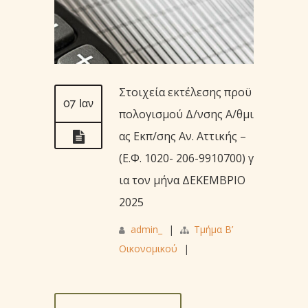
Στοιχεία εκτέλεσης προϋ
07 Ιαν
πολογισμού Δ/νσης Α/θμι
ας Εκπ/σης Aν. Αττικής –
(Ε.Φ. 1020- 206-9910700) γ
ια τον μήνα ΔΕΚΕΜΒΡΙΟ
2025
admin_
|
Τμήμα Β’
Οικονομικού
|