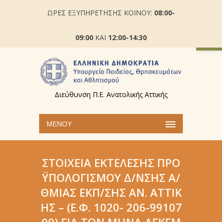
ΩΡΕΣ ΕΞΥΠΗΡΕΤΗΣΗΣ ΚΟΙΝΟΥ:
08:00-
Ανοίξτε
09:00
ΚΑΙ
12:00-14:30
Διεύθυνση Π.Ε. Ανατολικής Αττικής
ΜΕΝΟΎ
ΣΤΟΙΧΕΊΑ ΕΚΤΈΛΕΣΗΣ ΠΡΟ
ΫΠΟΛΟΓΙΣΜΟΎ Δ/ΝΣΗΣ Α/
ΘΜΙΑΣ ΕΚΠ/ΣΗΣ AΝ. ΑΤΤΙΚ
ΉΣ – (Ε.Φ. 1020- 206-99107
00) ΓΙΑ ΤΟΝ ΜΉΝΑ ΔΕΚΕΜ