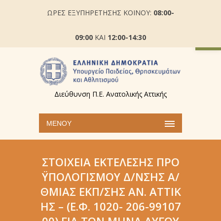
ΩΡΕΣ ΕΞΥΠΗΡΕΤΗΣΗΣ ΚΟΙΝΟΥ:
08:00-
Ανοίξτε
09:00
ΚΑΙ
12:00-14:30
Διεύθυνση Π.Ε. Ανατολικής Αττικής
ΜΕΝΟΎ
ΣΤΟΙΧΕΊΑ ΕΚΤΈΛΕΣΗΣ ΠΡΟ
ΫΠΟΛΟΓΙΣΜΟΎ Δ/ΝΣΗΣ Α/
ΘΜΙΑΣ ΕΚΠ/ΣΗΣ AΝ. ΑΤΤΙΚ
ΉΣ – (Ε.Φ. 1020- 206-99107
00) ΓΙΑ ΤΟΝ ΜΉΝΑ ΑΥΓΟΥ