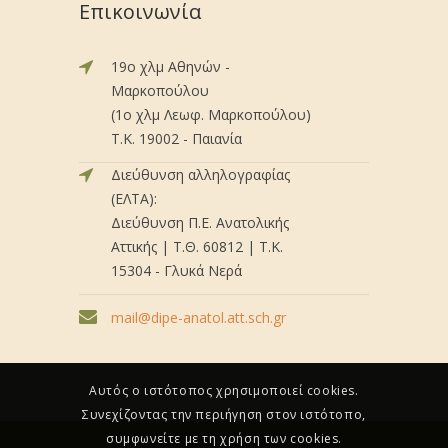
Επικοινωνία
19ο χλμ Αθηνών -
Μαρκοπούλου
(1ο χλμ Λεωφ. Μαρκοπούλου)
Τ.Κ. 19002 - Παιανία
Διεύθυνση αλληλογραφίας
(ΕΛΤΑ):
Διεύθυνση Π.Ε. Ανατολικής
Αττικής | Τ.Θ. 60812 | Τ.Κ.
15304 - Γλυκά Νερά
mail@dipe-anatol.att.sch.gr
Αυτός ο ιστότοπος χρησιμοποιεί cookies.
Συνεχίζοντας την περιήγηση στον ιστότοπο,
συμφωνείτε με τη χρήση των cookies.