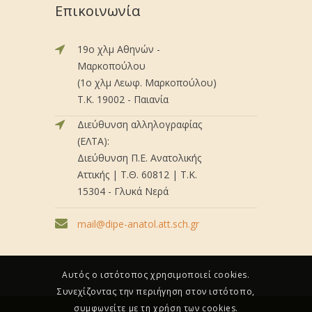
Επικοινωνία
19ο χλμ Αθηνών -
Μαρκοπούλου
(1ο χλμ Λεωφ. Μαρκοπούλου)
Τ.Κ. 19002 - Παιανία
Διεύθυνση αλληλογραφίας
(ΕΛΤΑ):
Διεύθυνση Π.Ε. Ανατολικής
Αττικής | Τ.Θ. 60812 | Τ.Κ.
15304 - Γλυκά Νερά
mail@dipe-anatol.att.sch.gr
Αυτός ο ιστότοπος χρησιμοποιεί cookies.
Συνεχίζοντας την περιήγηση στον ιστότοπο,
συμφωνείτε με τη χρήση των cookies.