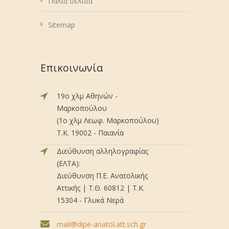
Παλιά σελίδα
Sitemap
Επικοινωνία
19ο χλμ Αθηνών -
Μαρκοπούλου
(1ο χλμ Λεωφ. Μαρκοπούλου)
Τ.Κ. 19002 - Παιανία
Διεύθυνση αλληλογραφίας
(ΕΛΤΑ):
Διεύθυνση Π.Ε. Ανατολικής
Αττικής | Τ.Θ. 60812 | Τ.Κ.
15304 - Γλυκά Νερά
mail@dipe-anatol.att.sch.gr