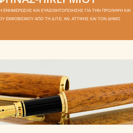
 ΕΝΗΜΈΡΩΣΗΣ ΚΑΙ ΕΥΑΙΣΘΗΤΟΠΟΊΗΣΗΣ ΓΙΑ ΤΗΝ ΠΡΌΛΗΨΗ ΚΑΙ
Υ ΕΚΦΟΒΙΣΜΟΎ ΑΠΌ ΤΗ Δ.Π.Ε. ΑΝ. ΑΤΤΙΚΉΣ ΚΑΙ ΤΟΝ ΔΉΜΟ