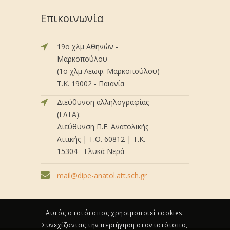
Επικοινωνία
19ο χλμ Αθηνών -
Μαρκοπούλου
(1ο χλμ Λεωφ. Μαρκοπούλου)
Τ.Κ. 19002 - Παιανία
Διεύθυνση αλληλογραφίας
(ΕΛΤΑ):
Διεύθυνση Π.Ε. Ανατολικής
Αττικής | Τ.Θ. 60812 | Τ.Κ.
15304 - Γλυκά Νερά
mail@dipe-anatol.att.sch.gr
Αυτός ο ιστότοπος χρησιμοποιεί cookies.
Συνεχίζοντας την περιήγηση στον ιστότοπο,