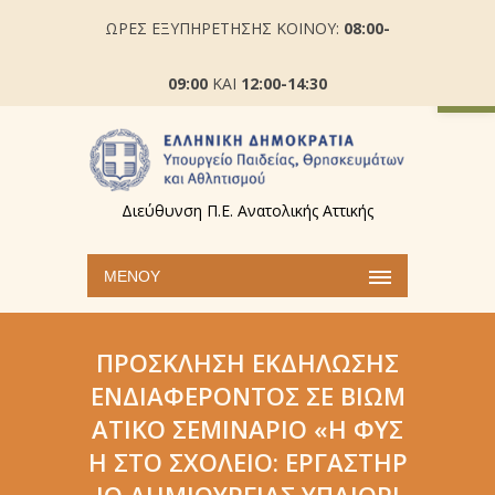
ΩΡΕΣ ΕΞΥΠΗΡΕΤΗΣΗΣ ΚΟΙΝΟΥ:
08:00-
Ανοίξτε
09:00
ΚΑΙ
12:00-14:30
Διεύθυνση Π.Ε. Ανατολικής Αττικής
ΜΕΝΟΎ
ΠΡΌΣΚΛΗΣΗ ΕΚΔΉΛΩΣΗΣ
ΕΝΔΙΑΦΈΡΟΝΤΟΣ ΣΕ ΒΙΩΜ
ΑΤΙΚΌ ΣΕΜΙΝΆΡΙΟ «Η ΦΎΣ
Η ΣΤΟ ΣΧΟΛΕΊΟ: ΕΡΓΑΣΤΉΡ
ΙΟ ΔΗΜΙΟΥΡΓΊΑΣ ΥΠΑΊΘΡΙ