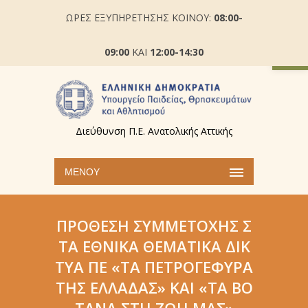
ΩΡΕΣ ΕΞΥΠΗΡΕΤΗΣΗΣ ΚΟΙΝΟΥ:
08:00-
Ανοίξτε
09:00
ΚΑΙ
12:00-14:30
Διεύθυνση Π.Ε. Ανατολικής Αττικής
ΜΕΝΟΎ
ΠΡΌΘΕΣΗ ΣΥΜΜΕΤΟΧΉΣ Σ
ΤΑ ΕΘΝΙΚΆ ΘΕΜΑΤΙΚΆ ΔΊΚ
ΤΥΑ ΠΕ «ΤΑ ΠΕΤΡΟΓΈΦΥΡΑ
ΤΗΣ ΕΛΛΆΔΑΣ» ΚΑΙ «ΤΑ ΒΌ
ΤΑΝΑ ΣΤΗ ΖΩΉ ΜΑΣ»