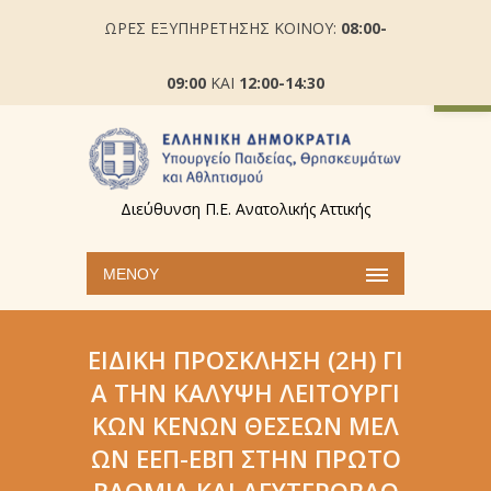
ΩΡΕΣ ΕΞΥΠΗΡΕΤΗΣΗΣ ΚΟΙΝΟΥ:
08:00-
Ανοίξτε
09:00
ΚΑΙ
12:00-14:30
Διεύθυνση Π.Ε. Ανατολικής Αττικής
ΜΕΝΟΎ
ΕΙΔΙΚΉ ΠΡΌΣΚΛΗΣΗ (2Η) ΓΙ
Α ΤΗΝ ΚΆΛΥΨΗ ΛΕΙΤΟΥΡΓΙ
ΚΏΝ ΚΕΝΏΝ ΘΈΣΕΩΝ ΜΕΛ
ΏΝ ΕΕΠ-ΕΒΠ ΣΤΗΝ ΠΡΩΤΟ
ΒΆΘΜΙΑ ΚΑΙ ΔΕΥΤΕΡΟΒΆΘ