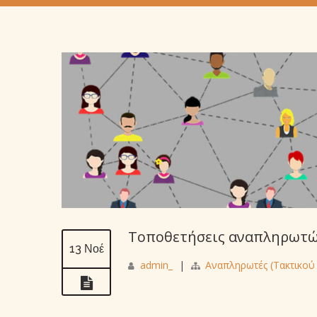
Τοποθετήσεις αναπληρωτών
13 Νοέ
admin_
|
Αναπληρωτές (Τακτικού