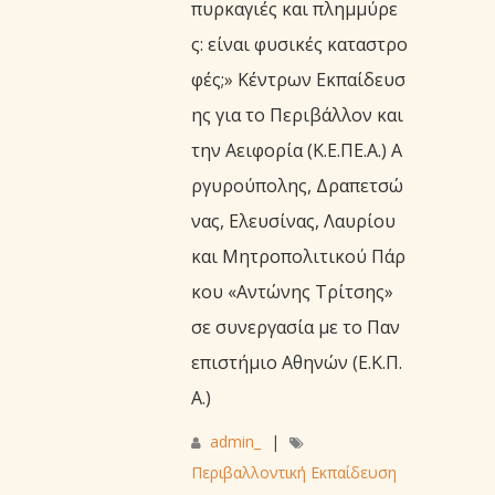
πυρκαγιές και πλημμύρε
ς: είναι φυσικές καταστρο
φές;» Κέντρων Εκπαίδευσ
ης για το Περιβάλλον και
την Αειφορία (Κ.Ε.ΠΕ.Α.) Α
ργυρούπολης, Δραπετσώ
νας, Ελευσίνας, Λαυρίου
και Μητροπολιτικού Πάρ
κου «Αντώνης Τρίτσης»
σε συνεργασία με το Παν
επιστήμιο Αθηνών (Ε.Κ.Π.
Α.)
admin_
|
Περιβαλλοντική Εκπαίδευση