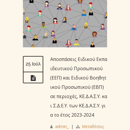
Αποσπάσεις Ειδικού Εκπα
25 Ιούλ
ιδευτικού Προσωπικού
(ΕΕΠ) και Ειδικού Βοηθητ
ικού Προσωπικού (ΕΒΠ)
σε περιοχές, ΚΕ.Δ.Α.Σ.Υ. κα
ι Σ.Δ.Ε.Υ. των ΚΕ.Δ.Α.Σ.Υ. γι
α το έτος 2023-2024
admin_
|
Μεταθέσεις