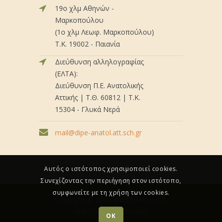
19ο χλμ Αθηνών -
Μαρκοπούλου
(1ο χλμ Λεωφ. Μαρκοπούλου)
Τ.Κ. 19002 - Παιανία
Διεύθυνση αλληλογραφίας
(ΕΛΤΑ):
Διεύθυνση Π.Ε. Ανατολικής
Αττικής | Τ.Θ. 60812 | Τ.Κ.
15304 - Γλυκά Νερά
mail@dipe-anatol.att.sch.gr
Αυτός ο ιστότοπος χρησιμοποιεί cookies.
Συνεχίζοντας την περιήγηση στον ιστότοπο,
συμφωνείτε με τη χρήση των cookies.
Copyright © 2022. ΔΙΕΥΘΥΝΣΗ Π.Ε.
ΑΝΑΤΟΛΙΚΗΣ ΑΤΤΙΚΗΣ
OK