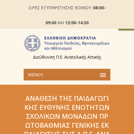
ΩΡΕΣ ΕΞΥΠΗΡΕΤΗΣΗΣ ΚΟΙΝΟΥ:
08:00-
Ανοίξτε
09:00
ΚΑΙ
12:00-14:30
Διεύθυνση Π.Ε. Ανατολικής Αττικής
ΜΕΝΟΎ
ΑΝΆΘΕΣΗ ΤΗΣ ΠΑΙΔΑΓΩΓΙ
ΚΉΣ ΕΥΘΎΝΗΣ ΕΝΟΤΉΤΩΝ
ΣΧΟΛΙΚΏΝ ΜΟΝΆΔΩΝ ΠΡ
ΩΤΟΒΆΘΜΙΑΣ ΓΕΝΙΚΉΣ ΕΚ
ΠΑΊΔΕΥΣΗΣ ΤΗΣ Δ.Π.Ε. ΑΝΑ