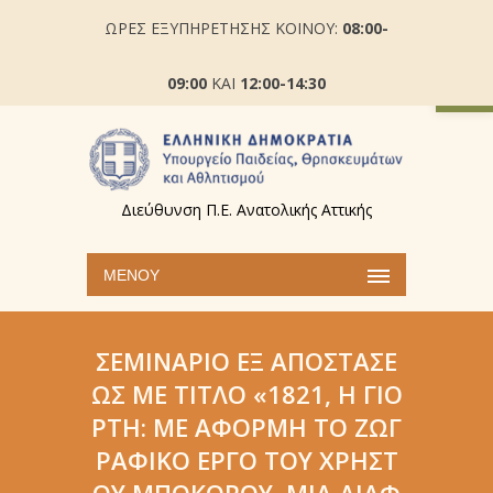
ΩΡΕΣ ΕΞΥΠΗΡΕΤΗΣΗΣ ΚΟΙΝΟΥ:
08:00-
Ανοίξτε
09:00
ΚΑΙ
12:00-14:30
Διεύθυνση Π.Ε. Ανατολικής Αττικής
ΜΕΝΟΎ
ΣΕΜΙΝΆΡΙΟ ΕΞ ΑΠΟΣΤΆΣΕ
ΩΣ ΜΕ ΤΊΤΛΟ «1821, Η ΓΙΟ
ΡΤΉ: ΜΕ ΑΦΟΡΜΉ ΤΟ ΖΩΓ
ΡΑΦΙΚΌ ΈΡΓΟ ΤΟΥ ΧΡΉΣΤ
ΟΥ ΜΠΟΚΌΡΟΥ, ΜΙΑ ΔΙΑΦ