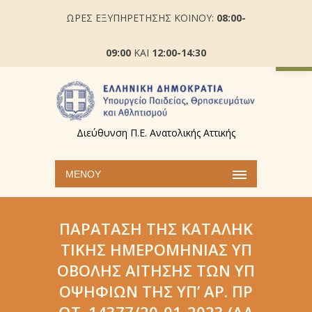
ΩΡΕΣ ΕΞΥΠΗΡΕΤΗΣΗΣ ΚΟΙΝΟΥ:
08:00-
Ανοίξτε
09:00
ΚΑΙ
12:00-14:30
Διεύθυνση Π.Ε. Ανατολικής Αττικής
ΜΕΝΟΎ
ΠΑΡΆΤΑΣΗ ΤΗΣ ΚΑΤΑΛΗΚ
ΤΙΚΉΣ ΗΜΕΡΟΜΗΝΊΑΣ ΥΠ
ΟΒΟΛΉΣ ΑΊΤΗΣΗΣ ΤΩΝ ΥΠ
ΟΨΗΦΊΩΝ ΤΗΣ ΥΠ’ ΑΡ. ΠΡ
ΩΤ. 14377/20-01-2023 (ΑΔ