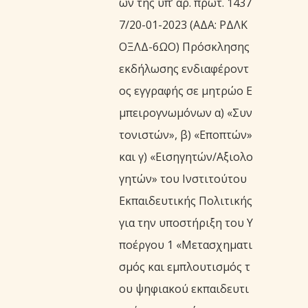
ων της υπ’ αρ. πρωτ. 1437
7/20-01-2023 (ΑΔΑ: ΡΔΛΚ
ΟΞΛΔ-6ΩΟ) Πρόσκλησης
εκδήλωσης ενδιαφέροντ
ος εγγραφής σε μητρώο Ε
μπειρογνωμόνων α) «Συν
τονιστών», β) «Εποπτών»
και γ) «Εισηγητών/Αξιολο
γητών» του Ινστιτούτου
Εκπαιδευτικής Πολιτικής
για την υποστήριξη του Υ
ποέργου 1 «Μετασχηματι
σμός και εμπλουτισμός τ
ου ψηφιακού εκπαιδευτι