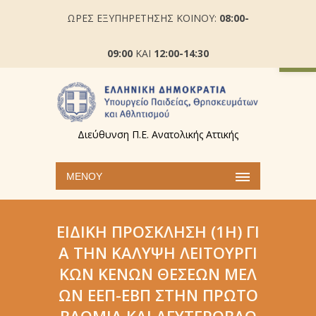
ΩΡΕΣ ΕΞΥΠΗΡΕΤΗΣΗΣ ΚΟΙΝΟΥ:
08:00-
Ανοίξτε
09:00
ΚΑΙ
12:00-14:30
Διεύθυνση Π.Ε. Ανατολικής Αττικής
ΜΕΝΟΎ
ΕΙΔΙΚΉ ΠΡΌΣΚΛΗΣΗ (1Η) ΓΙ
Α ΤΗΝ ΚΆΛΥΨΗ ΛΕΙΤΟΥΡΓΙ
ΚΏΝ ΚΕΝΏΝ ΘΈΣΕΩΝ ΜΕΛ
ΏΝ ΕΕΠ-ΕΒΠ ΣΤΗΝ ΠΡΩΤΟ
ΒΆΘΜΙΑ ΚΑΙ ΔΕΥΤΕΡΟΒΆΘ