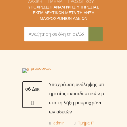
ΑΡΧΙΚΉ
ΤΜΉΜΑ Γ’ ΠΡΟΣΩΠΙΚΟΎ
ΥΠΟΧΡΈΩΣΗ ΑΝΆΛΗΨΗΣ ΥΠΗΡΕΣΊΑΣ
ΕΚΠΑΙΔΕΥΤΙΚΏΝ ΜΕΤΆ ΤΗ ΛΉΞΗ
ΜΑΚΡΟΧΡΌΝΙΩΝ ΑΔΕΙΏΝ
Υποχρέωση ανάληψης υπ
06 Δεκ
ηρεσίας εκπαιδευτικών μ
ετά τη λήξη μακροχρόνι
ων αδειών
admin_
|
Τμήμα Γ’