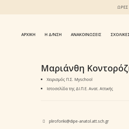
ΩΡΕΣ
ΑΡΧΙΚΉ
Η Δ/ΝΣΗ
ΑΝΑΚΟΙΝΏΣΕΙΣ
ΣΧΟΛΙΚΈ
Μαριάνθη Κοντορόζ
Χειρισμός Π.Σ. Myschool
Ιστοσελίδα της ΔΙ.Π.Ε. Ανατ. Αττικής
pliroforiki@dipe-anatol.att.sch.gr