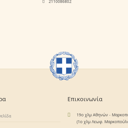
2110086802
ρα
Επικοινωνία
19ο χλμ Αθηνών - Μαρκο
σελίδα
(1ο χλμ Λεωφ. Μαρκοπούλου