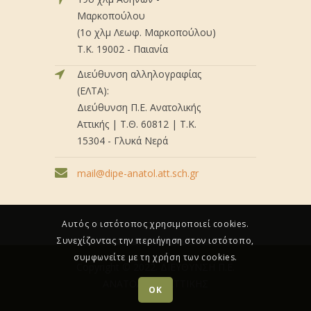
Μαρκοπούλου
(1ο χλμ Λεωφ. Μαρκοπούλου)
Τ.Κ. 19002 - Παιανία
Διεύθυνση αλληλογραφίας
(ΕΛΤΑ):
Διεύθυνση Π.Ε. Ανατολικής
Αττικής | Τ.Θ. 60812 | Τ.Κ.
15304 - Γλυκά Νερά
mail@dipe-anatol.att.sch.gr
Αυτός ο ιστότοπος χρησιμοποιεί cookies.
Συνεχίζοντας την περιήγηση στον ιστότοπο,
συμφωνείτε με τη χρήση των cookies.
Copyright © 2022. ΔΙΕΥΘΥΝΣΗ Π.Ε.
ΑΝΑΤΟΛΙΚΗΣ ΑΤΤΙΚΗΣ
OK