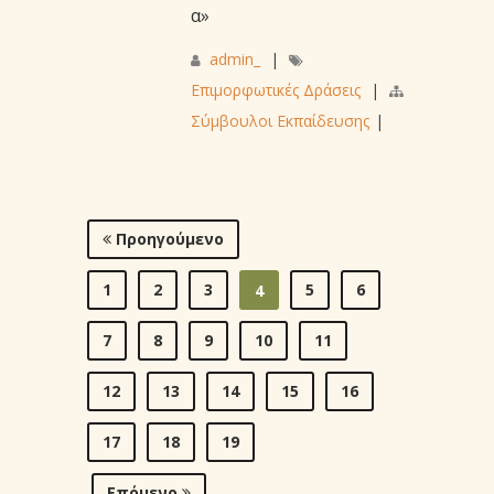
α»
admin_
|
Επιμορφωτικές Δράσεις
|
Σύμβουλοι Εκπαίδευσης
|
Προηγούμενο
1
2
3
5
6
4
7
8
9
10
11
12
13
14
15
16
17
18
19
Επόμενο