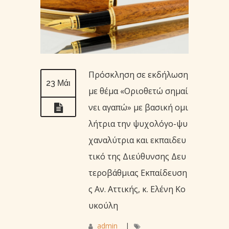
Πρόσκληση σε εκδήλωση
23 Μάι
με θέμα «Οριοθετώ σημαί
νει αγαπώ» με βασική ομι
λήτρια την ψυχολόγο-ψυ
χαναλύτρια και εκπαιδευ
τικό της Διεύθυνσης Δευ
τεροβάθμιας Εκπαίδευση
ς Αν. Αττικής, κ. Ελένη Κο
υκούλη
admin_
|