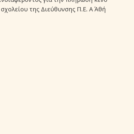
σχολείου της Διεύθυνσης Π.Ε. Α΄ Αθή